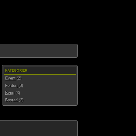
KATEGORIER
Event
(2)
Fordon
(3)
Bygg
(3)
Bostad
(2)